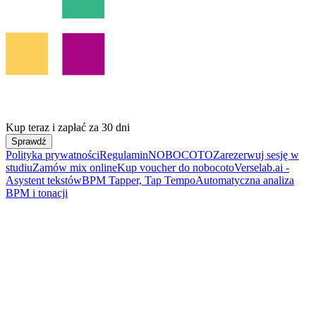
Kup teraz i zapłać
za 30 dni
Sprawdź
Polityka prywatności
Regulamin
NOBOCOTO
Zarezerwuj sesję w
studiu
Zamów mix online
Kup voucher do nobocoto
Verselab.ai -
Asystent tekstów
BPM Tapper, Tap Tempo
Automatyczna analiza
BPM i tonacji